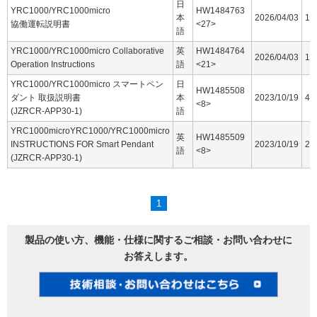
日
YRC1000/YRC1000micro
HW1484763
本
2026/04/03
16
協働運転説明書
<27>
語
YRC1000/YRC1000micro Collaborative
英
HW1484764
2026/04/03
15
Operation Instructions
語
<21>
YRC1000/YRC1000micro スマートペン
日
HW1485508
ダント 取扱説明書
本
2023/10/19
44
<8>
(JZRCR-APP30-1)
語
YRC1000microYRC1000/YRC1000micro
英
HW1485509
INSTRUCTIONS FOR Smart Pendant
2023/10/19
25
語
<8>
(JZRCR-APP30-1)
1
製品の使い方、機能・仕様に関するご相談・お問い合わせに
お答えします。