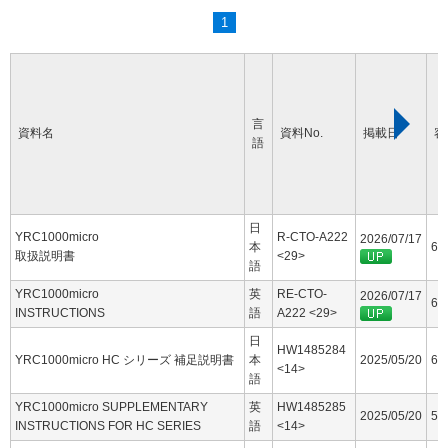
1
言
資料名
資料No.
掲載日
容
語
日
YRC1000micro
R-CTO-A222
2026/07/17
本
60
取扱説明書
<29>
語
YRC1000micro
英
RE-CTO-
2026/07/17
63
INSTRUCTIONS
語
A222 <29>
日
HW1485284
YRC1000micro HC シリーズ 補足説明書
本
2025/05/20
6.
<14>
語
YRC1000micro SUPPLEMENTARY
英
HW1485285
2025/05/20
5.
INSTRUCTIONS FOR HC SERIES
語
<14>