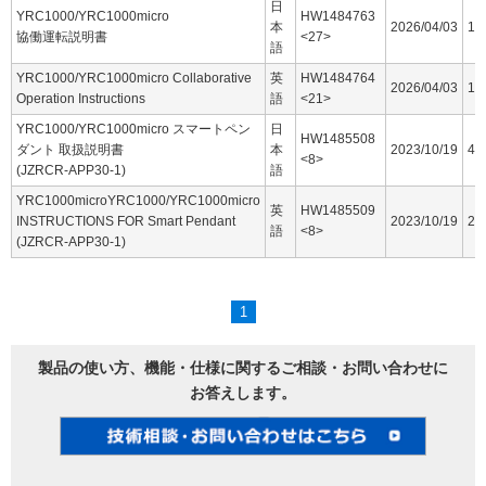
日
YRC1000/YRC1000micro
HW1484763
本
2026/04/03
16
協働運転説明書
<27>
語
YRC1000/YRC1000micro Collaborative
英
HW1484764
2026/04/03
15
Operation Instructions
語
<21>
YRC1000/YRC1000micro スマートペン
日
HW1485508
ダント 取扱説明書
本
2023/10/19
44
<8>
(JZRCR-APP30-1)
語
YRC1000microYRC1000/YRC1000micro
英
HW1485509
INSTRUCTIONS FOR Smart Pendant
2023/10/19
25
語
<8>
(JZRCR-APP30-1)
1
製品の使い方、機能・仕様に関するご相談・お問い合わせに
お答えします。