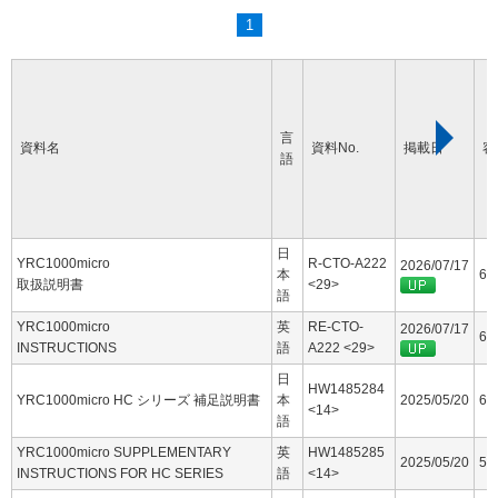
1
言
資料名
資料No.
掲載日
容
語
日
YRC1000micro
R-CTO-A222
2026/07/17
本
60
取扱説明書
<29>
語
YRC1000micro
英
RE-CTO-
2026/07/17
63
INSTRUCTIONS
語
A222 <29>
日
HW1485284
YRC1000micro HC シリーズ 補足説明書
本
2025/05/20
6.
<14>
語
YRC1000micro SUPPLEMENTARY
英
HW1485285
2025/05/20
5.
INSTRUCTIONS FOR HC SERIES
語
<14>