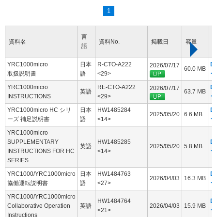
1
言
資料名
資料No.
掲載日
容量
語
YRC1000micro
日本
R-CTO-A222
D
2026/07/17
60.0 MB
取扱説明書
語
<29>
ー
YRC1000micro
RE-CTO-A222
D
2026/07/17
英語
63.7 MB
INSTRUCTIONS
<29>
ー
YRC1000micro HC シリ
日本
HW1485284
D
2025/05/20
6.6 MB
ーズ 補足説明書
語
<14>
ー
YRC1000micro
SUPPLEMENTARY
HW1485285
D
英語
2025/05/20
5.8 MB
INSTRUCTIONS FOR HC
<14>
ー
SERIES
YRC1000/YRC1000micro
日本
HW1484763
D
2026/04/03
16.3 MB
協働運転説明書
語
<27>
ー
YRC1000/YRC1000micro
HW1484764
D
Collaborative Operation
英語
2026/04/03
15.9 MB
<21>
ー
Instructions