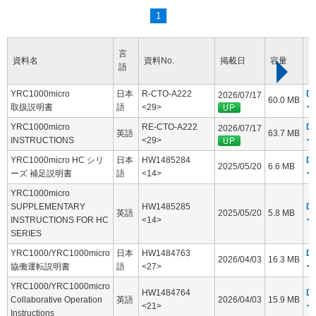
1
言
資料名
資料No.
掲載日
容量
語
YRC1000micro
日本
R-CTO-A222
D
2026/07/17
60.0 MB
取扱説明書
語
<29>
ー
YRC1000micro
RE-CTO-A222
D
2026/07/17
英語
63.7 MB
INSTRUCTIONS
<29>
ー
YRC1000micro HC シリ
日本
HW1485284
D
2025/05/20
6.6 MB
ーズ 補足説明書
語
<14>
ー
YRC1000micro
SUPPLEMENTARY
HW1485285
D
英語
2025/05/20
5.8 MB
INSTRUCTIONS FOR HC
<14>
ー
SERIES
YRC1000/YRC1000micro
日本
HW1484763
D
2026/04/03
16.3 MB
協働運転説明書
語
<27>
ー
YRC1000/YRC1000micro
HW1484764
D
Collaborative Operation
英語
2026/04/03
15.9 MB
<21>
ー
Instructions