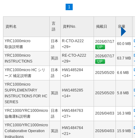
1
言
資料名
資料No.
掲載日
容量
語
YRC1000micro
日本
R-CTO-A222
D
2026/07/17
60.0 MB
取扱説明書
語
<29>
ー
YRC1000micro
RE-CTO-A222
D
2026/07/17
英語
63.7 MB
INSTRUCTIONS
<29>
ー
YRC1000micro HC シリ
日本
HW1485284
D
2025/05/20
6.6 MB
ーズ 補足説明書
語
<14>
ー
YRC1000micro
SUPPLEMENTARY
HW1485285
D
英語
2025/05/20
5.8 MB
INSTRUCTIONS FOR HC
<14>
ー
SERIES
YRC1000/YRC1000micro
日本
HW1484763
D
2026/04/03
16.3 MB
協働運転説明書
語
<27>
ー
YRC1000/YRC1000micro
HW1484764
D
Collaborative Operation
英語
2026/04/03
15.9 MB
<21>
ー
Instructions