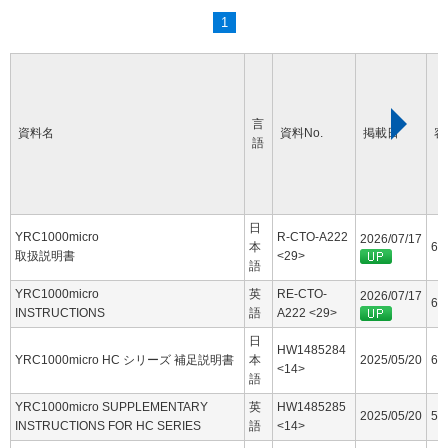
1
言
資料名
資料No.
掲載日
容
語
日
YRC1000micro
R-CTO-A222
2026/07/17
本
60
取扱説明書
<29>
語
YRC1000micro
英
RE-CTO-
2026/07/17
63
INSTRUCTIONS
語
A222 <29>
日
HW1485284
YRC1000micro HC シリーズ 補足説明書
本
2025/05/20
6.
<14>
語
YRC1000micro SUPPLEMENTARY
英
HW1485285
2025/05/20
5.
INSTRUCTIONS FOR HC SERIES
語
<14>