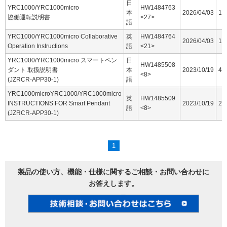
日
YRC1000/YRC1000micro
HW1484763
本
2026/04/03
16
協働運転説明書
<27>
語
YRC1000/YRC1000micro Collaborative
英
HW1484764
2026/04/03
15
Operation Instructions
語
<21>
YRC1000/YRC1000micro スマートペン
日
HW1485508
ダント 取扱説明書
本
2023/10/19
44
<8>
(JZRCR-APP30-1)
語
YRC1000microYRC1000/YRC1000micro
英
HW1485509
INSTRUCTIONS FOR Smart Pendant
2023/10/19
25
語
<8>
(JZRCR-APP30-1)
1
製品の使い方、機能・仕様に関するご相談・お問い合わせに
お答えします。