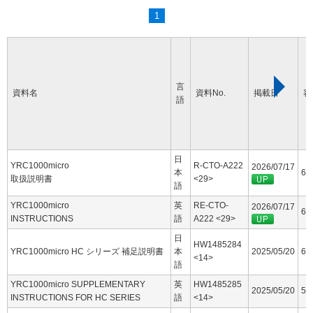
1
言
資料名
資料No.
掲載日
容
語
日
YRC1000micro
R-CTO-A222
2026/07/17
本
60
取扱説明書
<29>
語
YRC1000micro
英
RE-CTO-
2026/07/17
63
INSTRUCTIONS
語
A222 <29>
日
HW1485284
YRC1000micro HC シリーズ 補足説明書
本
2025/05/20
6.
<14>
語
YRC1000micro SUPPLEMENTARY
英
HW1485285
2025/05/20
5.
INSTRUCTIONS FOR HC SERIES
語
<14>