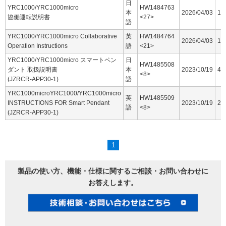
日
YRC1000/YRC1000micro
HW1484763
本
2026/04/03
16
協働運転説明書
<27>
語
YRC1000/YRC1000micro Collaborative
英
HW1484764
2026/04/03
15
Operation Instructions
語
<21>
YRC1000/YRC1000micro スマートペン
日
HW1485508
ダント 取扱説明書
本
2023/10/19
44
<8>
(JZRCR-APP30-1)
語
YRC1000microYRC1000/YRC1000micro
英
HW1485509
INSTRUCTIONS FOR Smart Pendant
2023/10/19
25
語
<8>
(JZRCR-APP30-1)
1
製品の使い方、機能・仕様に関するご相談・お問い合わせに
お答えします。