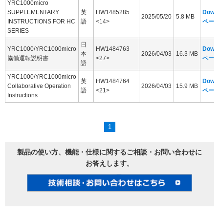
YRC1000micro
SUPPLEMENTARY
英
HW1485285
Down
2025/05/20
5.8 MB
INSTRUCTIONS FOR HC
語
<14>
ペー
SERIES
日
YRC1000/YRC1000micro
HW1484763
Down
本
2026/04/03
16.3 MB
協働運転説明書
<27>
ペー
語
YRC1000/YRC1000micro
英
HW1484764
Down
Collaborative Operation
2026/04/03
15.9 MB
語
<21>
ペー
Instructions
1
製品の使い方、機能・仕様に関するご相談・お問い合わせに
お答えします。