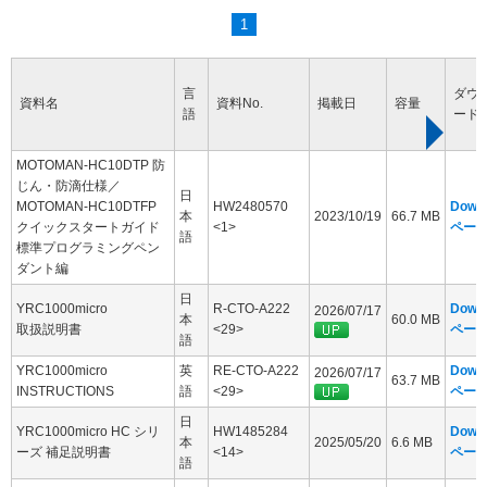
1
言
ダウ
資料名
資料No.
掲載日
容量
語
ード
MOTOMAN-HC10DTP 防
じん・防滴仕様／
日
MOTOMAN-HC10DTFP
HW2480570
Down
本
2023/10/19
66.7 MB
クイックスタートガイド
<1>
ペー
語
標準プログラミングペン
ダント編
日
YRC1000micro
R-CTO-A222
Down
2026/07/17
本
60.0 MB
取扱説明書
<29>
ペー
語
YRC1000micro
英
RE-CTO-A222
Down
2026/07/17
63.7 MB
INSTRUCTIONS
語
<29>
ペー
日
YRC1000micro HC シリ
HW1485284
Down
本
2025/05/20
6.6 MB
ーズ 補足説明書
<14>
ペー
語