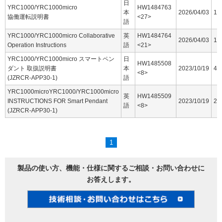
日
YRC1000/YRC1000micro
HW1484763
本
2026/04/03
16
協働運転説明書
<27>
語
YRC1000/YRC1000micro Collaborative
英
HW1484764
2026/04/03
15
Operation Instructions
語
<21>
YRC1000/YRC1000micro スマートペン
日
HW1485508
ダント 取扱説明書
本
2023/10/19
44
<8>
(JZRCR-APP30-1)
語
YRC1000microYRC1000/YRC1000micro
英
HW1485509
INSTRUCTIONS FOR Smart Pendant
2023/10/19
25
語
<8>
(JZRCR-APP30-1)
1
製品の使い方、機能・仕様に関するご相談・お問い合わせに
お答えします。