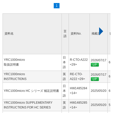
1
言
資料名
資料No.
掲載日
容
語
日
YRC1000micro
R-CTO-A222
2026/07/17
本
60
取扱説明書
<29>
語
YRC1000micro
英
RE-CTO-
2026/07/17
63
INSTRUCTIONS
語
A222 <29>
日
HW1485284
YRC1000micro HC シリーズ 補足説明書
本
2025/05/20
6.
<14>
語
YRC1000micro SUPPLEMENTARY
英
HW1485285
2025/05/20
5.
INSTRUCTIONS FOR HC SERIES
語
<14>