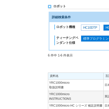
ロボット
詳細検索条件
ロボット機種
HC10DTP
H
ティーチングペ
標準プログラミン
ンダント仕様
6 件中 1-6 件表示
資料名
言
YRC1000micro
日
取扱説明書
YRC1000micro
英
INSTRUCTIONS
YRC1000micro HC シリーズ 補足説明書
日