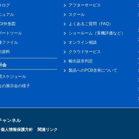
タログ
アフターサービス
ニュアル
スクール
AD/外形図
よくあるご質問（FAQ）
ポートツール
ショールーム（実機評価など）
種ファイル
オンライン相談
術資料
クラウドサービス
輸出該非判定
示会
製品へのPCB含有について
間スケジュール
去の展示会の様子
トチャンネル
個人情報保護方針
関連リンク