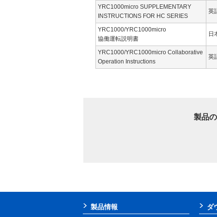
YRC1000micro SUPPLEMENTARY
英
INSTRUCTIONS FOR HC SERIES
YRC1000/YRC1000micro
日
協働運転説明書
YRC1000/YRC1000micro Collaborative
英
Operation Instructions
製品の
製品情報
ダ