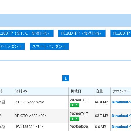
C10DTP（防じん・防滴仕様）
HC10DTFP（食品仕様）
HC20DTP
グペンダント
スマートペンダント
1
語
資料No.
掲載日
容量
ダウンロー
2026/07/17
本語
R-CTO-A222 <29>
60.0 MB
Downloa
2026/07/17
語
RE-CTO-A222 <29>
63.7 MB
Downloa
本語
HW1485284 <14>
2025/05/20
6.6 MB
Downloa