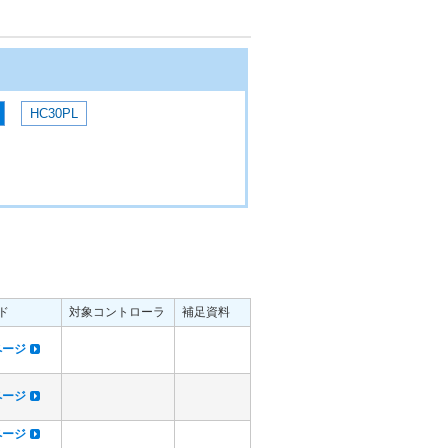
HC30PL
ド
対象コントローラ
補足資料
dページ
dページ
dページ