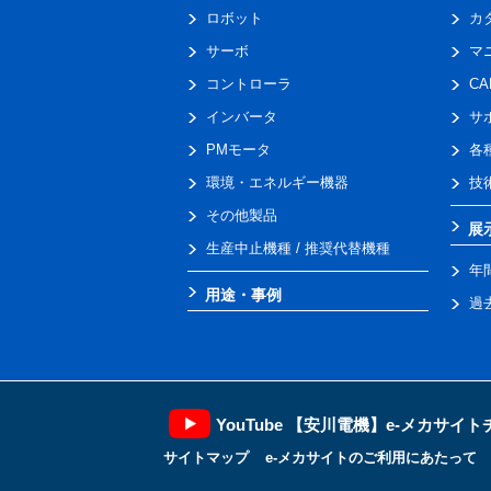
ロボット
カ
サーボ
マ
コントローラ
C
インバータ
サ
PMモータ
各
環境・エネルギー機器
技
その他製品
展
生産中止機種 / 推奨代替機種
年
用途・事例
過
YouTube 【安川電機】e-メカサイ
サイトマップ
e-メカサイトのご利用にあたって