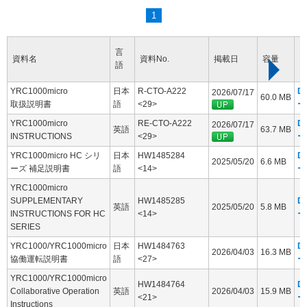
1
言
資料名
資料No.
掲載日
容量
語
YRC1000micro
日本
R-CTO-A222
D
2026/07/17
60.0 MB
取扱説明書
語
<29>
ー
YRC1000micro
RE-CTO-A222
D
2026/07/17
英語
63.7 MB
INSTRUCTIONS
<29>
ー
YRC1000micro HC シリ
日本
HW1485284
D
2025/05/20
6.6 MB
ーズ 補足説明書
語
<14>
ー
YRC1000micro
SUPPLEMENTARY
HW1485285
D
英語
2025/05/20
5.8 MB
INSTRUCTIONS FOR HC
<14>
ー
SERIES
YRC1000/YRC1000micro
日本
HW1484763
D
2026/04/03
16.3 MB
協働運転説明書
語
<27>
ー
YRC1000/YRC1000micro
HW1484764
D
Collaborative Operation
英語
2026/04/03
15.9 MB
<21>
ー
Instructions