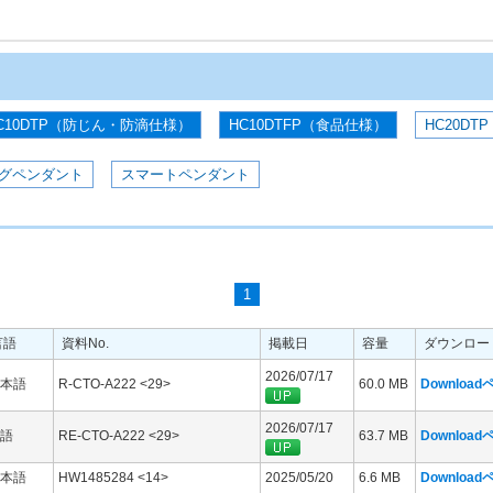
C10DTP（防じん・防滴仕様）
HC10DTFP（食品仕様）
HC20DTP
グペンダント
スマートペンダント
1
言語
資料No.
掲載日
容量
ダウンロー
2026/07/17
本語
R-CTO-A222 <29>
60.0 MB
Downloa
2026/07/17
語
RE-CTO-A222 <29>
63.7 MB
Downloa
本語
HW1485284 <14>
2025/05/20
6.6 MB
Downloa