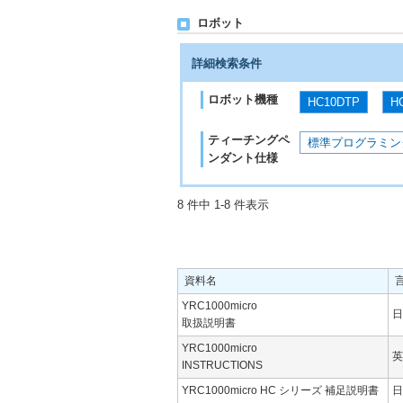
ロボット
詳細検索条件
ロボット機種
HC10DTP
H
ティーチングペ
標準プログラミン
ンダント仕様
8 件中 1-8 件表示
資料名
YRC1000micro
日
取扱説明書
YRC1000micro
英
INSTRUCTIONS
YRC1000micro HC シリーズ 補足説明書
日