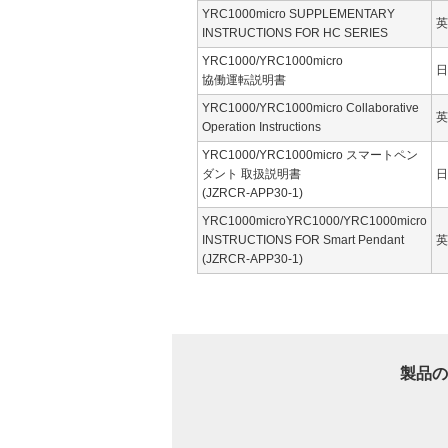
YRC1000micro SUPPLEMENTARY
英
INSTRUCTIONS FOR HC SERIES
YRC1000/YRC1000micro
日
協働運転説明書
YRC1000/YRC1000micro Collaborative
英
Operation Instructions
YRC1000/YRC1000micro スマートペン
ダント 取扱説明書
日
(JZRCR-APP30-1)
YRC1000microYRC1000/YRC1000micro
INSTRUCTIONS FOR Smart Pendant
英
(JZRCR-APP30-1)
製品の