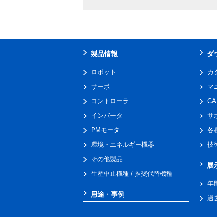
製品情報
ダ
ロボット
カ
サーボ
マ
コントローラ
C
インバータ
サ
PMモータ
各
環境・エネルギー機器
技
その他製品
展
生産中止機種 / 推奨代替機種
年
用途・事例
過