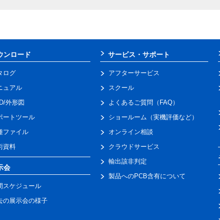
ウンロード
サービス・サポート
タログ
アフターサービス
ニュアル
スクール
AD/外形図
よくあるご質問（FAQ）
ポートツール
ショールーム（実機評価など）
種ファイル
オンライン相談
術資料
クラウドサービス
輸出該非判定
示会
製品へのPCB含有について
間スケジュール
去の展示会の様子