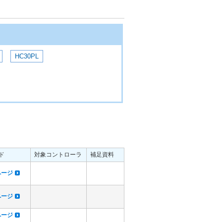
HC30PL
ド
対象コントローラ
補足資料
dページ
dページ
dページ