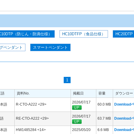
C10DTP（防じん・防滴仕様）
HC10DTFP（食品仕様）
HC20DTP
グペンダント
スマートペンダント
1
言語
資料No.
掲載日
容量
ダウンロー
2026/07/17
本語
R-CTO-A222 <29>
60.0 MB
Downloa
2026/07/17
語
RE-CTO-A222 <29>
63.7 MB
Downloa
本語
HW1485284 <14>
2025/05/20
6.6 MB
Downloa