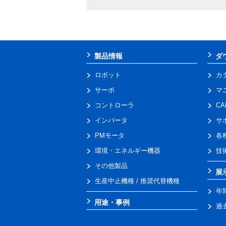
製品情報
ダ
ロボット
カ
サーボ
マ
コントローラ
C
インバータ
サ
PMモータ
各
環境・エネルギー機器
技
その他製品
展
生産中止機種 / 推奨代替機種
年
用途・事例
過