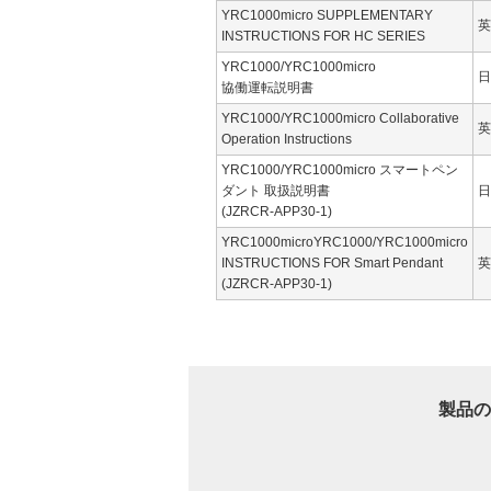
YRC1000micro SUPPLEMENTARY
英
INSTRUCTIONS FOR HC SERIES
YRC1000/YRC1000micro
日
協働運転説明書
YRC1000/YRC1000micro Collaborative
英
Operation Instructions
YRC1000/YRC1000micro スマートペン
ダント 取扱説明書
日
(JZRCR-APP30-1)
YRC1000microYRC1000/YRC1000micro
INSTRUCTIONS FOR Smart Pendant
英
(JZRCR-APP30-1)
製品の