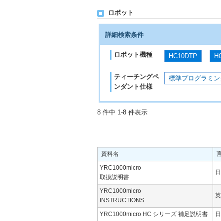
ロボット
詳細検索条件
ロボット機種
HC10DTP
H
ティーチングペ
標準プログラミン
ンダント仕様
8 件中 1-8 件表示
資料名
YRC1000micro
日
取扱説明書
YRC1000micro
英
INSTRUCTIONS
YRC1000micro HC シリーズ 補足説明書
日