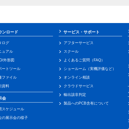
ウンロード
サービス・サポート
タログ
アフターサービス
ニュアル
スクール
AD/外形図
よくあるご質問（FAQ）
ポートツール
ショールーム（実機評価など）
種ファイル
オンライン相談
術資料
クラウドサービス
輸出該非判定
示会
製品へのPCB含有について
間スケジュール
去の展示会の様子