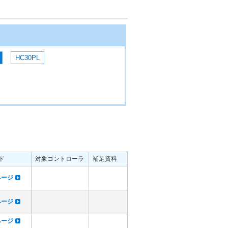
HC30PL
ド
対象コントローラ
補足資料
dページ
dページ
dページ