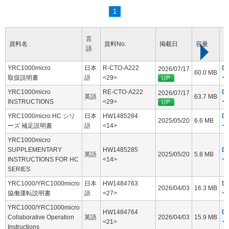
1
言
資料名
資料No.
掲載日
容量
語
YRC1000micro
日本
R-CTO-A222
D
2026/07/17
60.0 MB
取扱説明書
語
<29>
ー
YRC1000micro
RE-CTO-A222
D
2026/07/17
英語
63.7 MB
INSTRUCTIONS
<29>
ー
YRC1000micro HC シリ
日本
HW1485284
D
2025/05/20
6.6 MB
ーズ 補足説明書
語
<14>
ー
YRC1000micro
SUPPLEMENTARY
HW1485285
D
英語
2025/05/20
5.8 MB
INSTRUCTIONS FOR HC
<14>
ー
SERIES
YRC1000/YRC1000micro
日本
HW1484763
D
2026/04/03
16.3 MB
協働運転説明書
語
<27>
ー
YRC1000/YRC1000micro
HW1484764
D
Collaborative Operation
英語
2026/04/03
15.9 MB
<21>
ー
Instructions