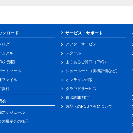
ウンロード
サービス・サポート
タログ
アフターサービス
ニュアル
スクール
AD/外形図
よくあるご質問（FAQ）
ポートツール
ショールーム（実機評価など）
種ファイル
オンライン相談
術資料
クラウドサービス
輸出該非判定
示会
製品へのPCB含有について
間スケジュール
去の展示会の様子