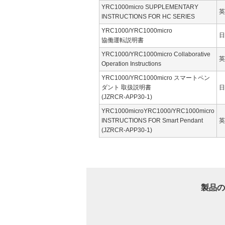
YRC1000micro SUPPLEMENTARY
英
INSTRUCTIONS FOR HC SERIES
YRC1000/YRC1000micro
日
協働運転説明書
YRC1000/YRC1000micro Collaborative
英
Operation Instructions
YRC1000/YRC1000micro スマートペン
ダント 取扱説明書
日
(JZRCR-APP30-1)
YRC1000microYRC1000/YRC1000micro
INSTRUCTIONS FOR Smart Pendant
英
(JZRCR-APP30-1)
製品の