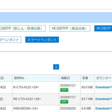
C10DTP（防じん・防滴仕様）
HC10DTFP（食品仕様）
HC20DTP
グペンダント
スマートペンダント
1
言語
資料No.
掲載日
容量
ダウンロー
2026/07/17
本語
R-CTO-A222 <29>
60.0 MB
Downloa
2026/07/17
語
RE-CTO-A222 <29>
63.7 MB
Downloa
本語
HW1485284 <14>
2025/05/20
6.6 MB
Downloa