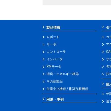
製品情報
ダ
ロボット
カ
サーボ
マ
コントローラ
C
インバータ
サ
PMモータ
各
環境・エネルギー機器
技
その他製品
展
生産中止機種 / 推奨代替機種
年
用途・事例
過