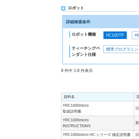
ロボット
詳細検索条件
ロボット機種
HC10DTP
H
ティーチングペ
標準プログラミン
ンダント仕様
8 件中 1-8 件表示
資料名
YRC1000micro
日
取扱説明書
YRC1000micro
英
INSTRUCTIONS
YRC1000micro HC シリーズ 補足説明書
日