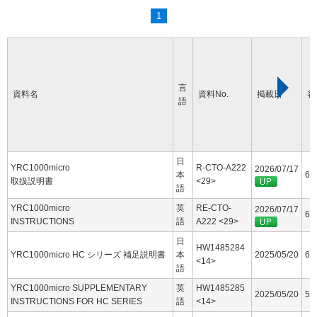
1
言
資料名
資料No.
掲載日
容
語
日
YRC1000micro
R-CTO-A222
2026/07/17
本
60
取扱説明書
<29>
語
YRC1000micro
英
RE-CTO-
2026/07/17
63
INSTRUCTIONS
語
A222 <29>
日
HW1485284
YRC1000micro HC シリーズ 補足説明書
本
2025/05/20
6.
<14>
語
YRC1000micro SUPPLEMENTARY
英
HW1485285
2025/05/20
5.
INSTRUCTIONS FOR HC SERIES
語
<14>