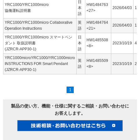
日
YRC1000/YRC1000micro
HW1484763
本
2026/04/03
16
協働運転説明書
<27>
語
YRC1000/YRC1000micro Collaborative
英
HW1484764
2026/04/03
15
Operation Instructions
語
<21>
YRC1000/YRC1000micro スマートペン
日
HW1485508
ダント 取扱説明書
本
2023/10/19
44
<8>
(JZRCR-APP30-1)
語
YRC1000microYRC1000/YRC1000micro
英
HW1485509
INSTRUCTIONS FOR Smart Pendant
2023/10/19
25
語
<8>
(JZRCR-APP30-1)
1
製品の使い方、機能・仕様に関するご相談・お問い合わせに
お答えします。