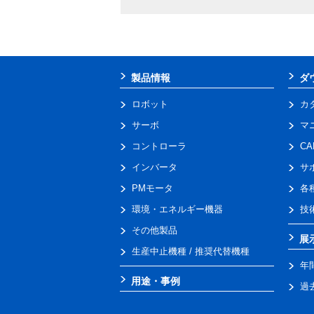
製品情報
ダ
ロボット
カ
サーボ
マ
コントローラ
C
インバータ
サ
PMモータ
各
環境・エネルギー機器
技
その他製品
展
生産中止機種 / 推奨代替機種
年
用途・事例
過