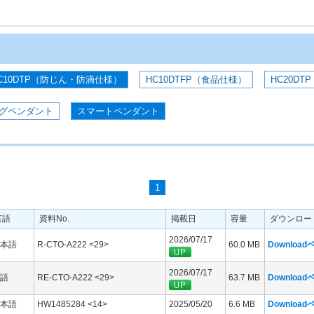
C10DTP（防じん・防滴仕様）
HC10DTFP（食品仕様）
HC20DTP
グペンダント
スマートペンダント
1
言語
資料No.
掲載日
容量
ダウンロー
2026/07/17
本語
R-CTO-A222 <29>
60.0 MB
Downloa
2026/07/17
語
RE-CTO-A222 <29>
63.7 MB
Downloa
本語
HW1485284 <14>
2025/05/20
6.6 MB
Downloa