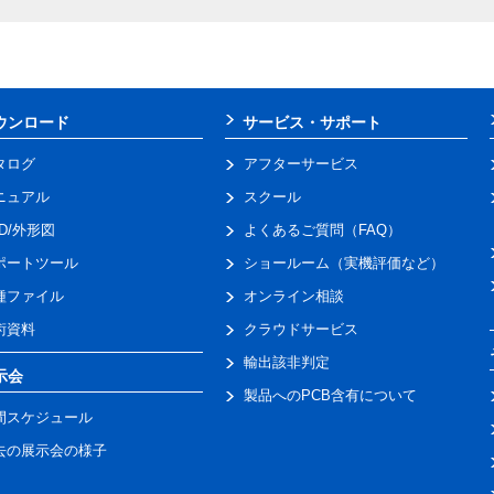
ウンロード
サービス・サポート
タログ
アフターサービス
ニュアル
スクール
AD/外形図
よくあるご質問（FAQ）
ポートツール
ショールーム（実機評価など）
種ファイル
オンライン相談
術資料
クラウドサービス
輸出該非判定
示会
製品へのPCB含有について
間スケジュール
去の展示会の様子