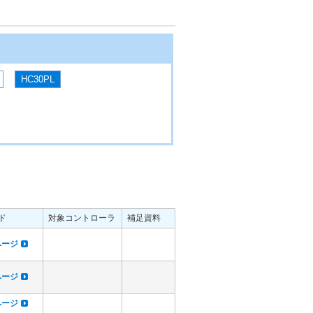
HC30PL
ド
対象コントローラ
補足資料
dページ
dページ
dページ