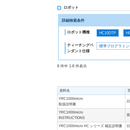
ロボット
詳細検索条件
ロボット機種
HC10DTP
H
ティーチングペ
標準プログラミン
ンダント仕様
8 件中 1-8 件表示
資料名
YRC1000micro
日
取扱説明書
YRC1000micro
英
INSTRUCTIONS
YRC1000micro HC シリーズ 補足説明書
日