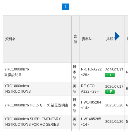
1
言
資料名
資料No.
掲載日
容
語
日
YRC1000micro
R-CTO-A222
2026/07/17
本
60
取扱説明書
<29>
語
YRC1000micro
英
RE-CTO-
2026/07/17
63
INSTRUCTIONS
語
A222 <29>
日
HW1485284
YRC1000micro HC シリーズ 補足説明書
本
2025/05/20
6.
<14>
語
YRC1000micro SUPPLEMENTARY
英
HW1485285
2025/05/20
5.
INSTRUCTIONS FOR HC SERIES
語
<14>