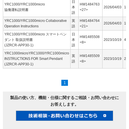
日
YRC1000/YRC1000micro
HW1484763
本
2026/04/03
16
協働運転説明書
<27>
語
YRC1000/YRC1000micro Collaborative
英
HW1484764
2026/04/03
15
Operation Instructions
語
<21>
YRC1000/YRC1000micro スマートペン
日
HW1485508
ダント 取扱説明書
本
2023/10/19
44
<8>
(JZRCR-APP30-1)
語
YRC1000microYRC1000/YRC1000micro
英
HW1485509
INSTRUCTIONS FOR Smart Pendant
2023/10/19
25
語
<8>
(JZRCR-APP30-1)
1
製品の使い方、機能・仕様に関するご相談・お問い合わせに
お答えします。