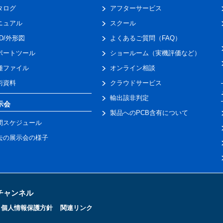
タログ
アフターサービス
ニュアル
スクール
AD/外形図
よくあるご質問（FAQ）
ポートツール
ショールーム（実機評価など）
種ファイル
オンライン相談
術資料
クラウドサービス
輸出該非判定
示会
製品へのPCB含有について
間スケジュール
去の展示会の様子
トチャンネル
個人情報保護方針
関連リンク