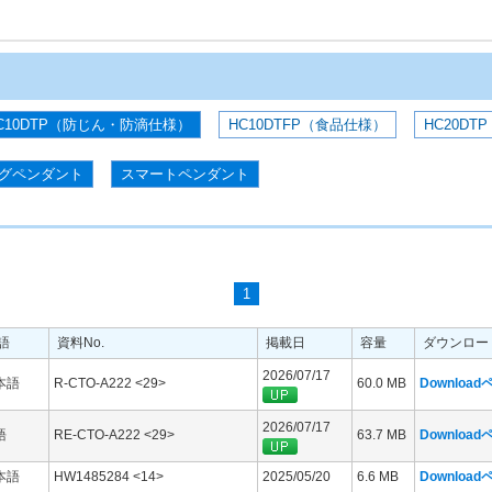
C10DTP（防じん・防滴仕様）
HC10DTFP（食品仕様）
HC20DTP
グペンダント
スマートペンダント
1
語
資料No.
掲載日
容量
ダウンロー
2026/07/17
本語
R-CTO-A222 <29>
60.0 MB
Downloa
2026/07/17
語
RE-CTO-A222 <29>
63.7 MB
Downloa
本語
HW1485284 <14>
2025/05/20
6.6 MB
Downloa