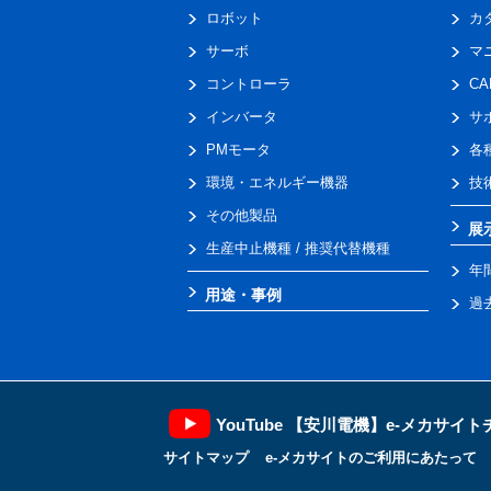
ロボット
カ
サーボ
マ
コントローラ
C
インバータ
サ
PMモータ
各
環境・エネルギー機器
技
その他製品
展
生産中止機種 / 推奨代替機種
年
用途・事例
過
YouTube 【安川電機】e-メカサイ
サイトマップ
e-メカサイトのご利用にあたって