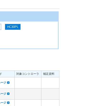
HC30PL
ド
対象コントローラ
補足資料
dページ
dページ
dページ