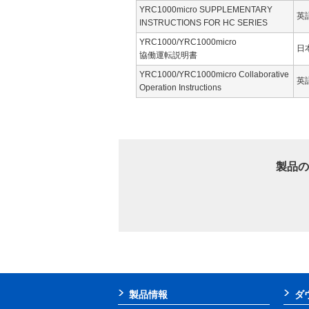
YRC1000micro SUPPLEMENTARY
英
INSTRUCTIONS FOR HC SERIES
YRC1000/YRC1000micro
日
協働運転説明書
YRC1000/YRC1000micro Collaborative
英
Operation Instructions
製品の
製品情報
ダ