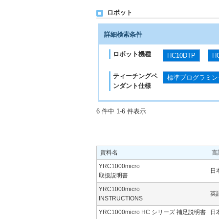
ロボット
詳細検索条件
ロボット機種
HC10DTP
H
ティーチングペ
標準プログラミン
ンダント仕様
6 件中 1-6 件表示
資料名
言
YRC1000micro
日
取扱説明書
YRC1000micro
英
INSTRUCTIONS
YRC1000micro HC シリーズ 補足説明書
日