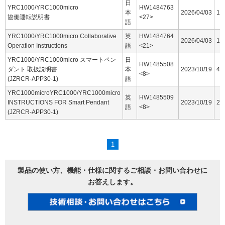
日
YRC1000/YRC1000micro
HW1484763
本
2026/04/03
16
協働運転説明書
<27>
語
YRC1000/YRC1000micro Collaborative
英
HW1484764
2026/04/03
15
Operation Instructions
語
<21>
YRC1000/YRC1000micro スマートペン
日
HW1485508
ダント 取扱説明書
本
2023/10/19
44
<8>
(JZRCR-APP30-1)
語
YRC1000microYRC1000/YRC1000micro
英
HW1485509
INSTRUCTIONS FOR Smart Pendant
2023/10/19
25
語
<8>
(JZRCR-APP30-1)
1
製品の使い方、機能・仕様に関するご相談・お問い合わせに
お答えします。