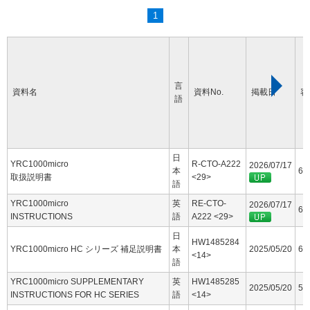
1
言
資料名
資料No.
掲載日
容
語
日
YRC1000micro
R-CTO-A222
2026/07/17
本
60
取扱説明書
<29>
語
YRC1000micro
英
RE-CTO-
2026/07/17
63
INSTRUCTIONS
語
A222 <29>
日
HW1485284
YRC1000micro HC シリーズ 補足説明書
本
2025/05/20
6.
<14>
語
YRC1000micro SUPPLEMENTARY
英
HW1485285
2025/05/20
5.
INSTRUCTIONS FOR HC SERIES
語
<14>