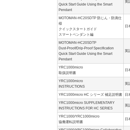
英
Quick Start Guide Using the Smart
Pendant
MOTOMAN-HC20SDTP 防じん・防滴仕
様
日
クイックスタートガイド
スマートペンダント編
MOTOMAN-HC20SDTP
Dust-Proof/Drip-Proof Specification
英
Quick Start Guide Using the Smart
Pendant
YRC1000micro
日
取扱説明書
YRC1000micro
英
INSTRUCTIONS
YRC1000micro HC シリーズ 補足説明書
日
YRC1000micro SUPPLEMENTARY
英
INSTRUCTIONS FOR HC SERIES
YRC1000/YRC1000micro
日
協働運転説明書
YRC1000/YRC1000micro Collaborative