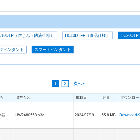
C10DTP（防じん・防滴仕様）
HC10DTFP（食品仕様）
HC20DTP
グペンダント
スマートペンダント
1
2
次へ
語
資料No.
掲載日
容量
ダウンロー
本語
HW2480568 <3>
2024/07/19
55.8 MB
Downloa