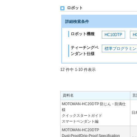
ロボット
詳細検索条件
ロボット機種
HC10DTP
H
ティーチングペ
標準プログラミン
ンダント仕様
12 件中 1-10 件表示
資料名
言
MOTOMAN-HC20DTP 防じん・防滴仕
様
日
クイックスタートガイド
スマートペンダント編
MOTOMAN-HC20DTP
Dust-Proof/Drip-Proof Specification