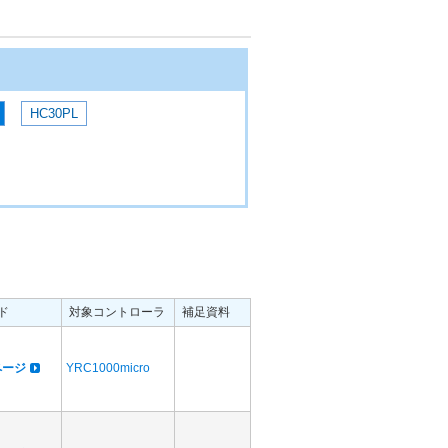
HC30PL
ド
対象コントローラ
補足資料
dページ
YRC1000micro