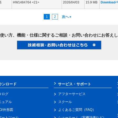
語
HW1484764 <21>
2026/04/03
15.9 MB
Downloa
1
2
次へ
使い方、機能・仕様に関するご相談・お問い合わせにお答えし
ウンロード
サービス・サポート
タログ
アフターサービス
ニュアル
スクール
AD/外形図
よくあるご質問（FAQ）
ポートツール
ショールーム（実機評価など）