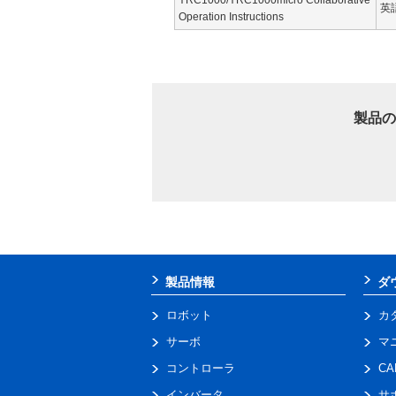
英
Operation Instructions
製品の
製品情報
ダ
ロボット
カ
サーボ
マ
コントローラ
C
インバータ
サ