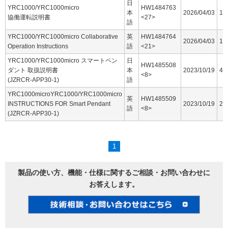
日
YRC1000/YRC1000micro
HW1484763
本
2026/04/03
16
協働運転説明書
<27>
語
YRC1000/YRC1000micro Collaborative
英
HW1484764
2026/04/03
15
Operation Instructions
語
<21>
YRC1000/YRC1000micro スマートペン
日
HW1485508
ダント 取扱説明書
本
2023/10/19
44
<8>
(JZRCR-APP30-1)
語
YRC1000microYRC1000/YRC1000micro
英
HW1485509
INSTRUCTIONS FOR Smart Pendant
2023/10/19
25
語
<8>
(JZRCR-APP30-1)
1
製品の使い方、機能・仕様に関するご相談・お問い合わせに
お答えします。