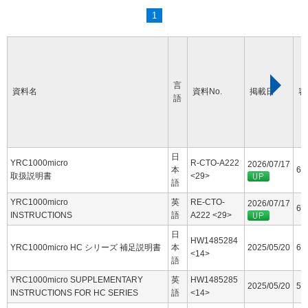
1
言
資料名
資料No.
掲載日
容
語
日
YRC1000micro
R-CTO-A222
2026/07/17
本
60
取扱説明書
<29>
語
YRC1000micro
英
RE-CTO-
2026/07/17
63
INSTRUCTIONS
語
A222 <29>
日
HW1485284
YRC1000micro HC シリーズ 補足説明書
本
2025/05/20
6.
<14>
語
YRC1000micro SUPPLEMENTARY
英
HW1485285
2025/05/20
5.
INSTRUCTIONS FOR HC SERIES
語
<14>