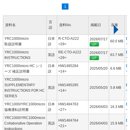
1
言
資料名
資料No.
掲載日
容量
語
YRC1000micro
日本
R-CTO-A222
D
2026/07/17
60.0 MB
取扱説明書
語
<29>
ー
YRC1000micro
RE-CTO-A222
D
2026/07/17
英語
63.7 MB
INSTRUCTIONS
<29>
ー
YRC1000micro HC シリ
日本
HW1485284
D
2025/05/20
6.6 MB
ーズ 補足説明書
語
<14>
ー
YRC1000micro
SUPPLEMENTARY
HW1485285
D
英語
2025/05/20
5.8 MB
INSTRUCTIONS FOR HC
<14>
ー
SERIES
YRC1000/YRC1000micro
日本
HW1484763
D
2026/04/03
16.3 MB
協働運転説明書
語
<27>
ー
YRC1000/YRC1000micro
HW1484764
D
Collaborative Operation
英語
2026/04/03
15.9 MB
<21>
ー
Instructions