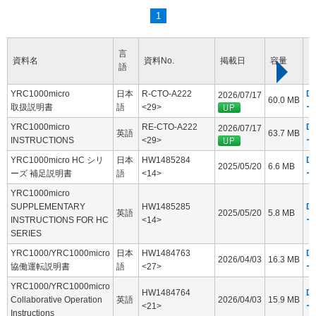
1
言
資料名
資料No.
掲載日
容量
語
YRC1000micro
日本
R-CTO-A222
D
2026/07/17
60.0 MB
取扱説明書
語
<29>
ー
YRC1000micro
RE-CTO-A222
D
2026/07/17
英語
63.7 MB
INSTRUCTIONS
<29>
ー
YRC1000micro HC シリ
日本
HW1485284
D
2025/05/20
6.6 MB
ーズ 補足説明書
語
<14>
ー
YRC1000micro
SUPPLEMENTARY
HW1485285
D
英語
2025/05/20
5.8 MB
INSTRUCTIONS FOR HC
<14>
ー
SERIES
YRC1000/YRC1000micro
日本
HW1484763
D
2026/04/03
16.3 MB
協働運転説明書
語
<27>
ー
YRC1000/YRC1000micro
HW1484764
D
Collaborative Operation
英語
2026/04/03
15.9 MB
<21>
ー
Instructions