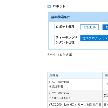
ロボット
詳細検索条件
ロボット機種
HC10DTP
H
ティーチングペ
標準プログラミン
ンダント仕様
6 件中 1-6 件表示
資料名
言
YRC1000micro
日
取扱説明書
YRC1000micro
英
INSTRUCTIONS
YRC1000micro HC シリーズ 補足説明書
日