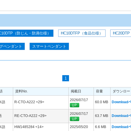
C10DTP（防じん・防滴仕様）
HC10DTFP（食品仕様）
HC20DTP
グペンダント
スマートペンダント
1
語
資料No.
掲載日
容量
ダウンロー
2026/07/17
本語
R-CTO-A222 <29>
60.0 MB
Downloa
2026/07/17
語
RE-CTO-A222 <29>
63.7 MB
Downloa
本語
HW1485284 <14>
2025/05/20
6.6 MB
Downloa