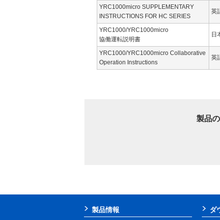
YRC1000micro SUPPLEMENTARY
英
INSTRUCTIONS FOR HC SERIES
YRC1000/YRC1000micro
日
協働運転説明書
YRC1000/YRC1000micro Collaborative
英
Operation Instructions
製品の
製品情報
ダ