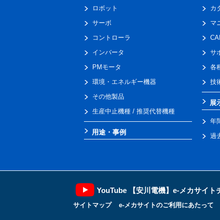
ロボット
カ
サーボ
マ
コントローラ
C
インバータ
サ
PMモータ
各
環境・エネルギー機器
技
その他製品
展
生産中止機種 / 推奨代替機種
年
用途・事例
過
YouTube 【安川電機】e-メカサイ
サイトマップ
e-メカサイトのご利用にあたって