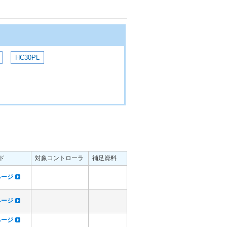
HC30PL
ド
対象コントローラ
補足資料
dページ
dページ
dページ