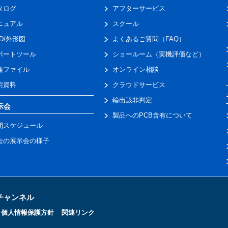
タログ
アフターサービス
ニュアル
スクール
AD/外形図
よくあるご質問（FAQ）
ポートツール
ショールーム（実機評価など）
種ファイル
オンライン相談
術資料
クラウドサービス
輸出該非判定
示会
製品へのPCB含有について
間スケジュール
去の展示会の様子
トチャンネル
個人情報保護方針
関連リンク