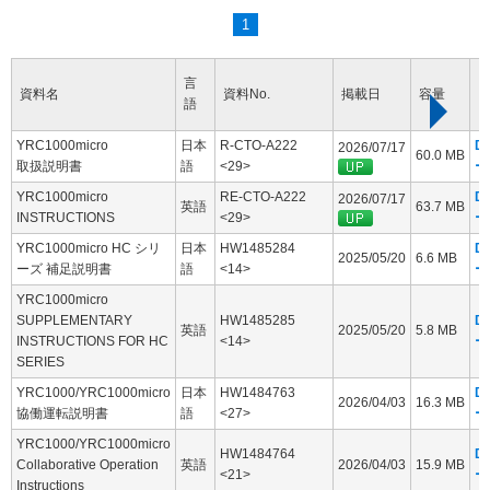
1
言
資料名
資料No.
掲載日
容量
語
YRC1000micro
日本
R-CTO-A222
D
2026/07/17
60.0 MB
取扱説明書
語
<29>
ー
YRC1000micro
RE-CTO-A222
D
2026/07/17
英語
63.7 MB
INSTRUCTIONS
<29>
ー
YRC1000micro HC シリ
日本
HW1485284
D
2025/05/20
6.6 MB
ーズ 補足説明書
語
<14>
ー
YRC1000micro
SUPPLEMENTARY
HW1485285
D
英語
2025/05/20
5.8 MB
INSTRUCTIONS FOR HC
<14>
ー
SERIES
YRC1000/YRC1000micro
日本
HW1484763
D
2026/04/03
16.3 MB
協働運転説明書
語
<27>
ー
YRC1000/YRC1000micro
HW1484764
D
Collaborative Operation
英語
2026/04/03
15.9 MB
<21>
ー
Instructions