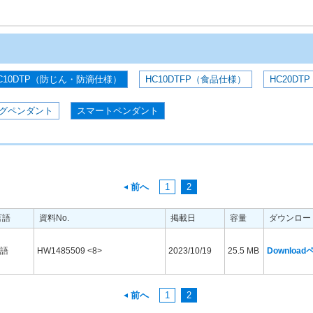
C10DTP（防じん・防滴仕様）
HC10DTFP（食品仕様）
HC20DTP
グペンダント
スマートペンダント
前へ
1
2
言語
資料No.
掲載日
容量
ダウンロー
語
HW1485509 <8>
2023/10/19
25.5 MB
Downloa
前へ
1
2