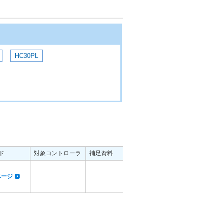
HC30PL
ド
対象コントローラ
補足資料
dページ