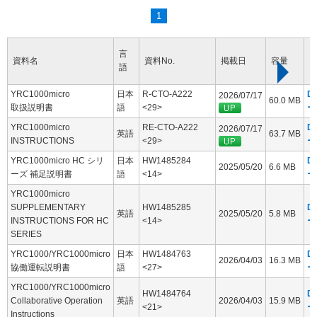
1
言
資料名
資料No.
掲載日
容量
語
YRC1000micro
日本
R-CTO-A222
D
2026/07/17
60.0 MB
取扱説明書
語
<29>
ー
YRC1000micro
RE-CTO-A222
D
2026/07/17
英語
63.7 MB
INSTRUCTIONS
<29>
ー
YRC1000micro HC シリ
日本
HW1485284
D
2025/05/20
6.6 MB
ーズ 補足説明書
語
<14>
ー
YRC1000micro
SUPPLEMENTARY
HW1485285
D
英語
2025/05/20
5.8 MB
INSTRUCTIONS FOR HC
<14>
ー
SERIES
YRC1000/YRC1000micro
日本
HW1484763
D
2026/04/03
16.3 MB
協働運転説明書
語
<27>
ー
YRC1000/YRC1000micro
HW1484764
D
Collaborative Operation
英語
2026/04/03
15.9 MB
<21>
ー
Instructions