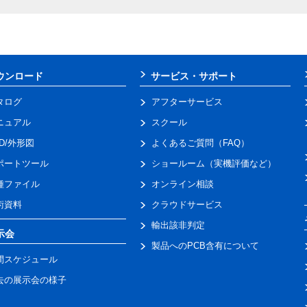
ウンロード
サービス・サポート
タログ
アフターサービス
ニュアル
スクール
AD/外形図
よくあるご質問（FAQ）
ポートツール
ショールーム（実機評価など）
種ファイル
オンライン相談
術資料
クラウドサービス
輸出該非判定
示会
製品へのPCB含有について
間スケジュール
去の展示会の様子