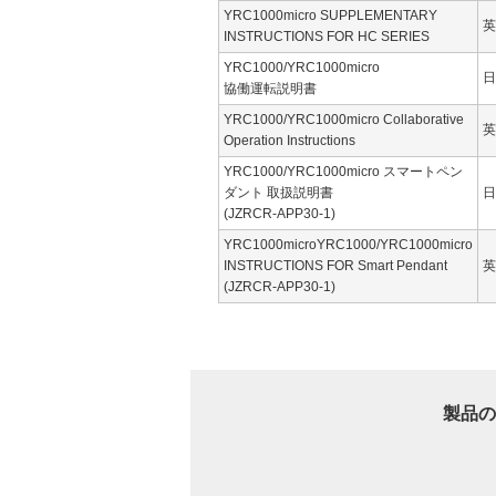
YRC1000micro SUPPLEMENTARY
英
INSTRUCTIONS FOR HC SERIES
YRC1000/YRC1000micro
日
協働運転説明書
YRC1000/YRC1000micro Collaborative
英
Operation Instructions
YRC1000/YRC1000micro スマートペン
ダント 取扱説明書
日
(JZRCR-APP30-1)
YRC1000microYRC1000/YRC1000micro
INSTRUCTIONS FOR Smart Pendant
英
(JZRCR-APP30-1)
製品の