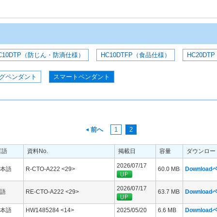
C10DTP（防じん・防滴仕様）
HC10DTFP（食品仕様）
HC20DTP
グペンダント
スマートペンダント
前へ
1
2
言語
資料No.
掲載日
容量
ダウンロー
2026/07/17
本語
R-CTO-A222 <29>
60.0 MB
Downloa
2026/07/17
語
RE-CTO-A222 <29>
63.7 MB
Downloa
本語
HW1485284 <14>
2025/05/20
6.6 MB
Downloa