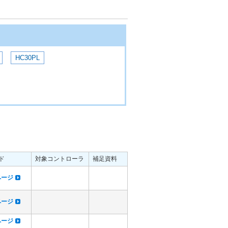
HC30PL
ド
対象コントローラ
補足資料
dページ
dページ
dページ