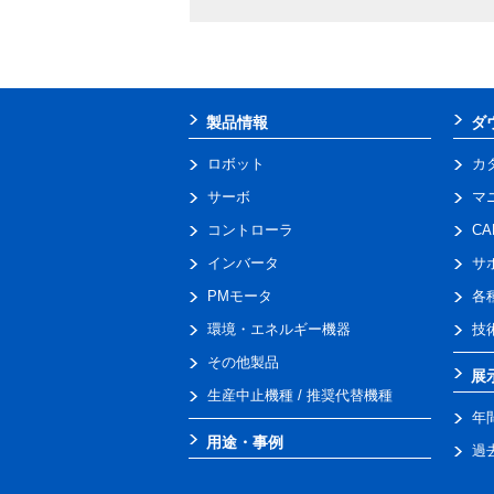
製品情報
ダ
ロボット
カ
サーボ
マ
コントローラ
C
インバータ
サ
PMモータ
各
環境・エネルギー機器
技
その他製品
展
生産中止機種 / 推奨代替機種
年
用途・事例
過