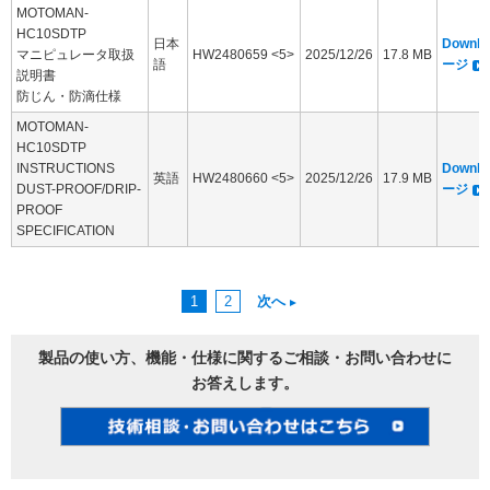
MOTOMAN-
HC10SDTP
日本
Downl
マニピュレータ取扱
HW2480659 <5>
2025/12/26
17.8 MB
語
ージ
説明書
防じん・防滴仕様
MOTOMAN-
HC10SDTP
INSTRUCTIONS
Downl
英語
HW2480660 <5>
2025/12/26
17.9 MB
DUST-PROOF/DRIP-
ージ
PROOF
SPECIFICATION
1
2
次へ
製品の使い方、機能・仕様に関するご相談・お問い合わせに
お答えします。