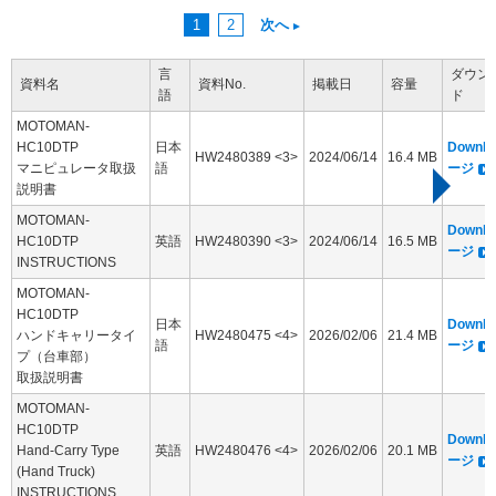
1
2
次へ
言
ダウン
資料名
資料No.
掲載日
容量
語
ド
MOTOMAN-
HC10DTP
日本
Downl
HW2480389 <3>
2024/06/14
16.4 MB
マニピュレータ取扱
語
ージ
説明書
MOTOMAN-
Downl
HC10DTP
英語
HW2480390 <3>
2024/06/14
16.5 MB
ージ
INSTRUCTIONS
MOTOMAN-
HC10DTP
日本
Downl
ハンドキャリータイ
HW2480475 <4>
2026/02/06
21.4 MB
語
ージ
プ（台車部）
取扱説明書
MOTOMAN-
HC10DTP
Downl
Hand-Carry Type
英語
HW2480476 <4>
2026/02/06
20.1 MB
ージ
(Hand Truck)
INSTRUCTIONS