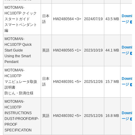
MOTOMAN-
HC10DTP クイック
日本
Downl
スタートガイド
HW2480564 <3>
2024/07/19
43.5 MB
語
ージ
スマートペンダント
編
MOTOMAN-
HC10DTP Quick
Downl
Start Guide
英語
HW2480565 <1>
2023/10/19
44.1 MB
ージ
Using the Smart
Pendant
MOTOMAN-
HC10DTP
日本
Downl
マニピュレータ取扱
HW2480391 <5>
2025/12/26
15.7 MB
語
ージ
説明書
防じん・防滴仕様
MOTOMAN-
HC10DTP
INSTRUCTIONS
Downl
英語
HW2480392 <5>
2025/12/26
16.8 MB
DUST-PROOF/DRIP-
ージ
PROOF
SPECIFICATION