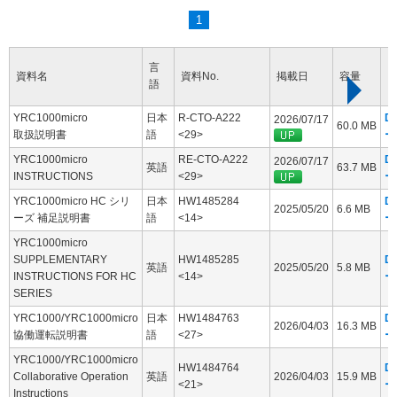
1
言
資料名
資料No.
掲載日
容量
語
YRC1000micro
日本
R-CTO-A222
D
2026/07/17
60.0 MB
取扱説明書
語
<29>
ー
YRC1000micro
RE-CTO-A222
D
2026/07/17
英語
63.7 MB
INSTRUCTIONS
<29>
ー
YRC1000micro HC シリ
日本
HW1485284
D
2025/05/20
6.6 MB
ーズ 補足説明書
語
<14>
ー
YRC1000micro
SUPPLEMENTARY
HW1485285
D
英語
2025/05/20
5.8 MB
INSTRUCTIONS FOR HC
<14>
ー
SERIES
YRC1000/YRC1000micro
日本
HW1484763
D
2026/04/03
16.3 MB
協働運転説明書
語
<27>
ー
YRC1000/YRC1000micro
HW1484764
D
Collaborative Operation
英語
2026/04/03
15.9 MB
<21>
ー
Instructions