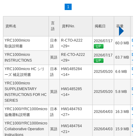
1
言
資料名
資料No.
掲載日
容量
語
YRC1000micro
日本
R-CTO-A222
D
2026/07/17
60.0 MB
取扱説明書
語
<29>
ー
YRC1000micro
RE-CTO-A222
D
2026/07/17
英語
63.7 MB
INSTRUCTIONS
<29>
ー
YRC1000micro HC シリ
日本
HW1485284
D
2025/05/20
6.6 MB
ーズ 補足説明書
語
<14>
ー
YRC1000micro
SUPPLEMENTARY
HW1485285
D
英語
2025/05/20
5.8 MB
INSTRUCTIONS FOR HC
<14>
ー
SERIES
YRC1000/YRC1000micro
日本
HW1484763
D
2026/04/03
16.3 MB
協働運転説明書
語
<27>
ー
YRC1000/YRC1000micro
HW1484764
D
Collaborative Operation
英語
2026/04/03
15.9 MB
<21>
ー
Instructions