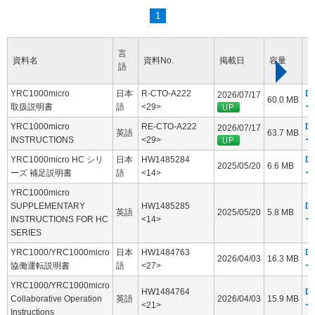
1
言
資料名
資料No.
掲載日
容量
語
YRC1000micro
日本
R-CTO-A222
D
2026/07/17
60.0 MB
取扱説明書
語
<29>
ー
YRC1000micro
RE-CTO-A222
D
2026/07/17
英語
63.7 MB
INSTRUCTIONS
<29>
ー
YRC1000micro HC シリ
日本
HW1485284
D
2025/05/20
6.6 MB
ーズ 補足説明書
語
<14>
ー
YRC1000micro
SUPPLEMENTARY
HW1485285
D
英語
2025/05/20
5.8 MB
INSTRUCTIONS FOR HC
<14>
ー
SERIES
YRC1000/YRC1000micro
日本
HW1484763
D
2026/04/03
16.3 MB
協働運転説明書
語
<27>
ー
YRC1000/YRC1000micro
HW1484764
D
Collaborative Operation
英語
2026/04/03
15.9 MB
<21>
ー
Instructions