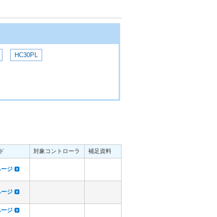
HC30PL
ド
対象コントローラ
補足資料
dページ
dページ
dページ