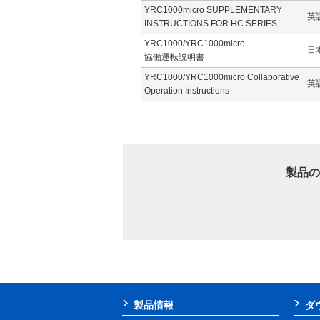
YRC1000micro SUPPLEMENTARY
英
INSTRUCTIONS FOR HC SERIES
YRC1000/YRC1000micro
日
協働運転説明書
YRC1000/YRC1000micro Collaborative
英
Operation Instructions
製品の
製品情報
ダ