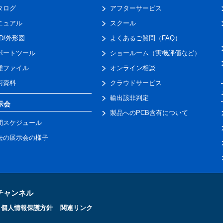
タログ
アフターサービス
ニュアル
スクール
AD/外形図
よくあるご質問（FAQ）
ポートツール
ショールーム（実機評価など）
種ファイル
オンライン相談
術資料
クラウドサービス
輸出該非判定
示会
製品へのPCB含有について
間スケジュール
去の展示会の様子
トチャンネル
個人情報保護方針
関連リンク