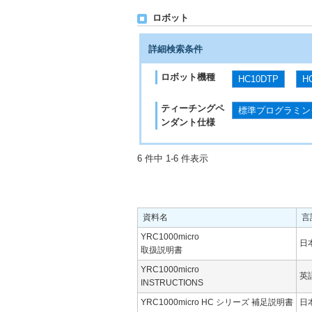
ロボット
詳細検索条件
ロボット機種
HC10DTP
H
ティーチングペ
標準プログラミン
ンダント仕様
6 件中 1-6 件表示
資料名
言
YRC1000micro
日
取扱説明書
YRC1000micro
英
INSTRUCTIONS
YRC1000micro HC シリーズ 補足説明書
日