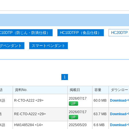
C10DTP（防じん・防滴仕様）
HC10DTFP（食品仕様）
HC20DTP
グペンダント
スマートペンダント
1
語
資料No.
掲載日
容量
ダウンロー
2026/07/17
本語
R-CTO-A222 <29>
60.0 MB
Downloa
2026/07/17
語
RE-CTO-A222 <29>
63.7 MB
Downloa
本語
HW1485284 <14>
2025/05/20
6.6 MB
Downloa