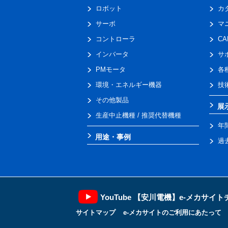
ロボット
カ
サーボ
マ
コントローラ
C
インバータ
サ
PMモータ
各
環境・エネルギー機器
技
その他製品
展
生産中止機種 / 推奨代替機種
年
用途・事例
過
YouTube 【安川電機】e-メカサイ
サイトマップ
e-メカサイトのご利用にあたって