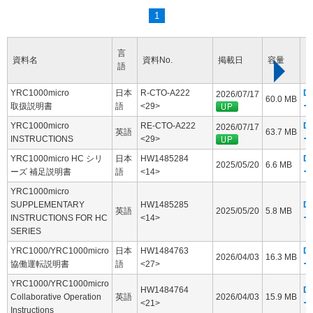
1
言
資料名
資料No.
掲載日
容量
語
YRC1000micro
日本
R-CTO-A222
D
2026/07/17
60.0 MB
取扱説明書
語
<29>
ー
YRC1000micro
RE-CTO-A222
D
2026/07/17
英語
63.7 MB
INSTRUCTIONS
<29>
ー
YRC1000micro HC シリ
日本
HW1485284
D
2025/05/20
6.6 MB
ーズ 補足説明書
語
<14>
ー
YRC1000micro
SUPPLEMENTARY
HW1485285
D
英語
2025/05/20
5.8 MB
INSTRUCTIONS FOR HC
<14>
ー
SERIES
YRC1000/YRC1000micro
日本
HW1484763
D
2026/04/03
16.3 MB
協働運転説明書
語
<27>
ー
YRC1000/YRC1000micro
HW1484764
D
Collaborative Operation
英語
2026/04/03
15.9 MB
<21>
ー
Instructions