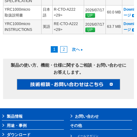
SPECIFICATION
YRC1000micro
日本
R-CTO-A222
Downl
2026/07/17
60.0 MB
取扱説明書
語
<29>
ージ
YRC1000micro
RE-CTO-A222
Downl
2026/07/17
英語
63.7 MB
INSTRUCTIONS
<29>
ージ
1
2
次へ
製品の使い方、機能・仕様に関するご相談・お問い合わせに
お答えします。
製品情報
お問い合わせ
用途・事例
その他
ダウンロード
メールマガジン