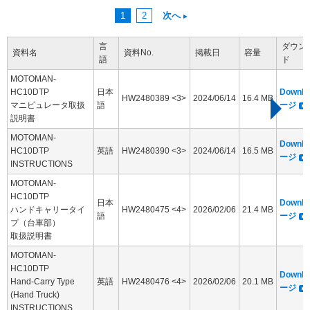
1
2
次へ
言
ダウン
資料名
資料No.
掲載日
容量
語
ド
MOTOMAN-
HC10DTP
日本
Downl
HW2480389 <3>
2024/06/14
16.4 MB
マニピュレータ取扱
語
ージ
説明書
MOTOMAN-
Downl
HC10DTP
英語
HW2480390 <3>
2024/06/14
16.5 MB
ージ
INSTRUCTIONS
MOTOMAN-
HC10DTP
日本
Downl
ハンドキャリータイ
HW2480475 <4>
2026/02/06
21.4 MB
語
ージ
プ（台車部）
取扱説明書
MOTOMAN-
HC10DTP
Downl
Hand-Carry Type
英語
HW2480476 <4>
2026/02/06
20.1 MB
ージ
(Hand Truck)
INSTRUCTIONS