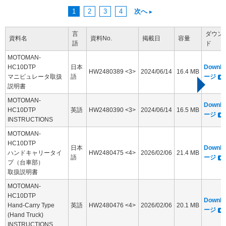
1
2
3
4
次へ
言
ダウン
資料名
資料No.
掲載日
容量
語
ド
MOTOMAN-
HC10DTP
日本
Downl
HW2480389 <3>
2024/06/14
16.4 MB
マニピュレータ取扱
語
ージ
説明書
MOTOMAN-
Downl
HC10DTP
英語
HW2480390 <3>
2024/06/14
16.5 MB
ージ
INSTRUCTIONS
MOTOMAN-
HC10DTP
日本
Downl
ハンドキャリータイ
HW2480475 <4>
2026/02/06
21.4 MB
語
ージ
プ（台車部）
取扱説明書
MOTOMAN-
HC10DTP
Downl
Hand-Carry Type
英語
HW2480476 <4>
2026/02/06
20.1 MB
ージ
(Hand Truck)
INSTRUCTIONS