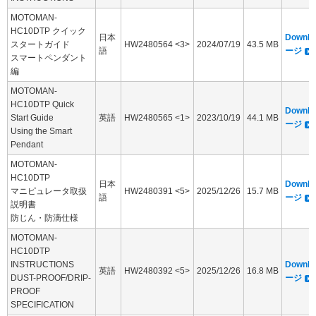
MOTOMAN-
HC10DTP クイック
日本
Downl
スタートガイド
HW2480564 <3>
2024/07/19
43.5 MB
語
ージ
スマートペンダント
編
MOTOMAN-
HC10DTP Quick
Downl
Start Guide
英語
HW2480565 <1>
2023/10/19
44.1 MB
ージ
Using the Smart
Pendant
MOTOMAN-
HC10DTP
日本
Downl
マニピュレータ取扱
HW2480391 <5>
2025/12/26
15.7 MB
語
ージ
説明書
防じん・防滴仕様
MOTOMAN-
HC10DTP
INSTRUCTIONS
Downl
英語
HW2480392 <5>
2025/12/26
16.8 MB
DUST-PROOF/DRIP-
ージ
PROOF
SPECIFICATION