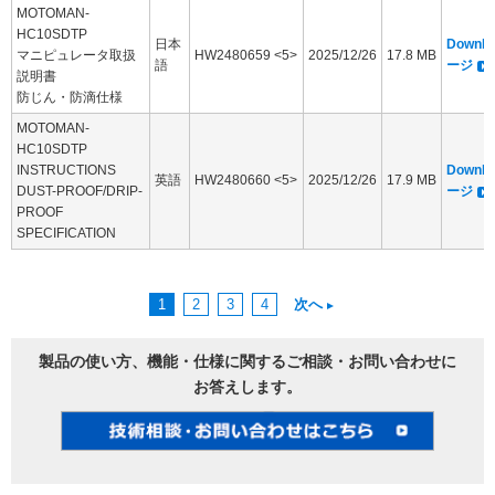
MOTOMAN-
HC10SDTP
日本
Downl
マニピュレータ取扱
HW2480659 <5>
2025/12/26
17.8 MB
語
ージ
説明書
防じん・防滴仕様
MOTOMAN-
HC10SDTP
INSTRUCTIONS
Downl
英語
HW2480660 <5>
2025/12/26
17.9 MB
DUST-PROOF/DRIP-
ージ
PROOF
SPECIFICATION
1
2
3
4
次へ
製品の使い方、機能・仕様に関するご相談・お問い合わせに
お答えします。