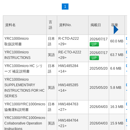
1
言
資料名
資料No.
掲載日
容量
語
YRC1000micro
日本
R-CTO-A222
D
2026/07/17
60.0 MB
取扱説明書
語
<29>
ー
YRC1000micro
RE-CTO-A222
D
2026/07/17
英語
63.7 MB
INSTRUCTIONS
<29>
ー
YRC1000micro HC シリ
日本
HW1485284
D
2025/05/20
6.6 MB
ーズ 補足説明書
語
<14>
ー
YRC1000micro
SUPPLEMENTARY
HW1485285
D
英語
2025/05/20
5.8 MB
INSTRUCTIONS FOR HC
<14>
ー
SERIES
YRC1000/YRC1000micro
日本
HW1484763
D
2026/04/03
16.3 MB
協働運転説明書
語
<27>
ー
YRC1000/YRC1000micro
HW1484764
D
Collaborative Operation
英語
2026/04/03
15.9 MB
<21>
ー
Instructions