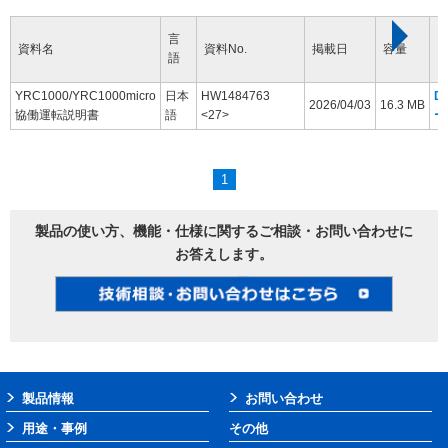
言
資料名
資料No.
掲載日
容量
語
YRC1000/YRC1000micro
日本
HW1484763
D
2026/04/03
16.3 MB
協働運転説明書
語
<27>
ー
1
製品の使い方、機能・仕様に関するご相談・お問い合わせに
お答えします。
製品情報
お問い合わせ
用途・事例
その他