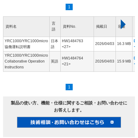
1
言
資料名
資料No.
掲載日
容量
語
YRC1000/YRC1000micro
日本
HW1484763
D
2026/04/03
16.3 MB
協働運転説明書
語
<27>
ー
YRC1000/YRC1000micro
HW1484764
D
Collaborative Operation
英語
2026/04/03
15.9 MB
<21>
ー
Instructions
1
製品の使い方、機能・仕様に関するご相談・お問い合わせに
お答えします。