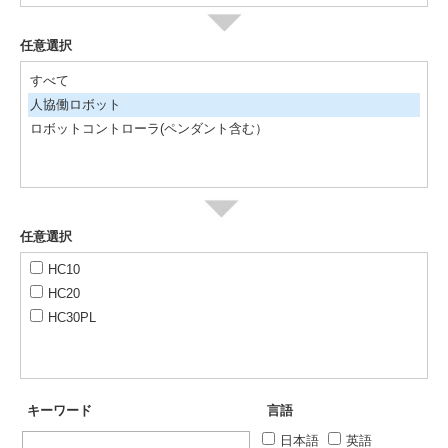
任意選択
すべて
人協働ロボット
ロボットコントローラ(ペンダント含む）
任意選択
HC10
HC20
HC30PL
キーワード
言語
日本語
英語