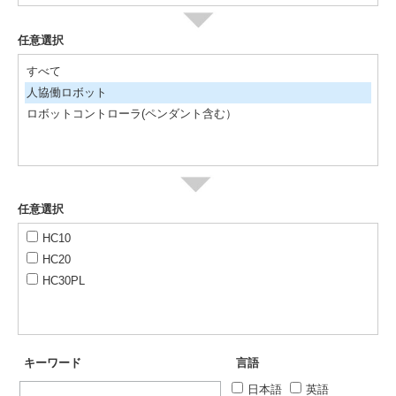
任意選択
すべて
人協働ロボット
ロボットコントローラ(ペンダント含む）
任意選択
HC10
HC20
HC30PL
キーワード
言語
日本語
英語