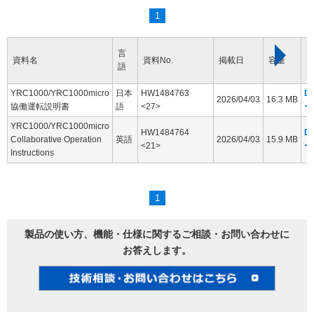
1
言
資料名
資料No.
掲載日
容量
語
YRC1000/YRC1000micro
日本
HW1484763
D
2026/04/03
16.3 MB
協働運転説明書
語
<27>
ー
YRC1000/YRC1000micro
HW1484764
D
Collaborative Operation
英語
2026/04/03
15.9 MB
<21>
ー
Instructions
1
製品の使い方、機能・仕様に関するご相談・お問い合わせに
お答えします。