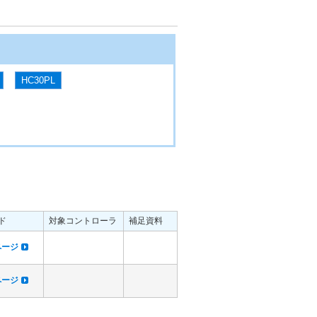
HC30PL
ド
対象コントローラ
補足資料
dページ
dページ