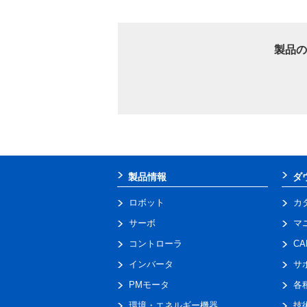
製品の
製品情報
ダ
ロボット
カ
サーボ
マ
コントローラ
C
インバータ
サ
PMモータ
各
環境・エネルギー機器
技