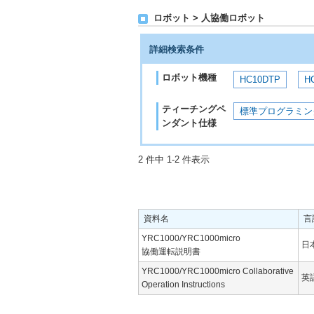
ロボット > 人協働ロボット
詳細検索条件
ロボット機種
HC10DTP
H
ティーチングペ
標準プログラミン
ンダント仕様
2 件中 1-2 件表示
資料名
言
YRC1000/YRC1000micro
日
協働運転説明書
YRC1000/YRC1000micro Collaborative
英
Operation Instructions