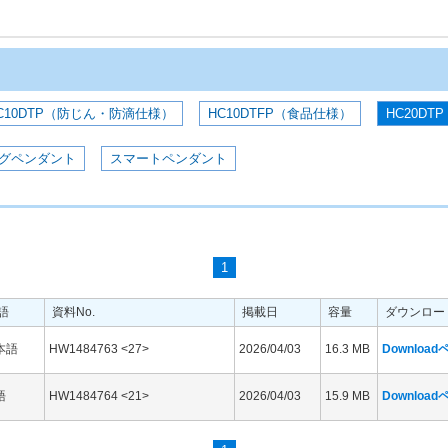
C10DTP（防じん・防滴仕様）
HC10DTFP（食品仕様）
HC20DTP
グペンダント
スマートペンダント
1
語
資料No.
掲載日
容量
ダウンロー
本語
HW1484763 <27>
2026/04/03
16.3 MB
Downloa
語
HW1484764 <21>
2026/04/03
15.9 MB
Downloa