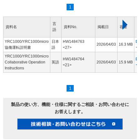
1
言
資料名
資料No.
掲載日
容量
語
YRC1000/YRC1000micro
日本
HW1484763
D
2026/04/03
16.3 MB
協働運転説明書
語
<27>
ー
YRC1000/YRC1000micro
HW1484764
D
Collaborative Operation
英語
2026/04/03
15.9 MB
<21>
ー
Instructions
1
製品の使い方、機能・仕様に関するご相談・お問い合わせに
お答えします。