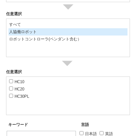
任意選択
すべて
人協働ロボット
ロボットコントローラ(ペンダント含む）
任意選択
HC10
HC20
HC30PL
キーワード
言語
日本語
英語