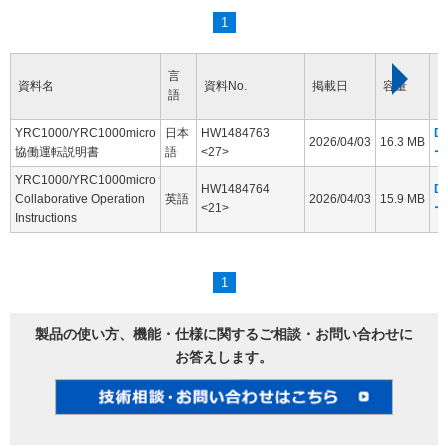
1
言
資料名
資料No.
掲載日
容量
語
YRC1000/YRC1000micro
日本
HW1484763
D
2026/04/03
16.3 MB
協働運転説明書
語
<27>
ー
YRC1000/YRC1000micro
HW1484764
D
Collaborative Operation
英語
2026/04/03
15.9 MB
<21>
ー
Instructions
1
製品の使い方、機能・仕様に関するご相談・お問い合わせに
お答えします。