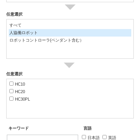
任意選択
すべて
人協働ロボット
ロボットコントローラ(ペンダント含む）
任意選択
HC10
HC20
HC30PL
キーワード
言語
日本語
英語