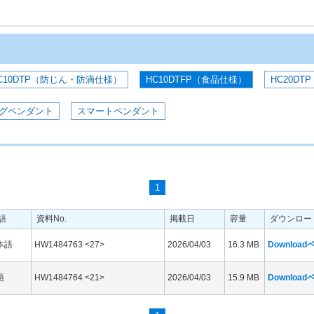
C10DTP（防じん・防滴仕様）
HC10DTFP（食品仕様）
HC20DTP
グペンダント
スマートペンダント
1
語
資料No.
掲載日
容量
ダウンロー
本語
HW1484763 <27>
2026/04/03
16.3 MB
Downloa
語
HW1484764 <21>
2026/04/03
15.9 MB
Downloa