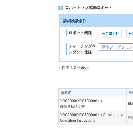
ロボット > 人協働ロボット
詳細検索条件
ロボット機種
HC10DTP
H
ティーチングペ
標準プログラミン
ンダント仕様
2 件中 1-2 件表示
資料名
言
YRC1000/YRC1000micro
日
協働運転説明書
YRC1000/YRC1000micro Collaborative
英
Operation Instructions