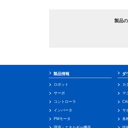
製品の
製品情報
ダ
ロボット
カ
サーボ
マ
コントローラ
C
インバータ
サ
PMモータ
各
環境・エネルギー機器
技