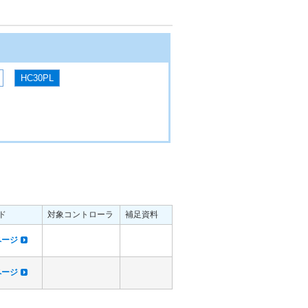
HC30PL
ド
対象コントローラ
補足資料
dページ
dページ