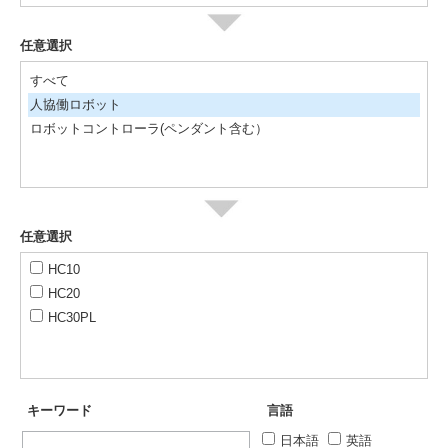
任意選択
すべて
人協働ロボット
ロボットコントローラ(ペンダント含む）
任意選択
HC10
HC20
HC30PL
キーワード
言語
日本語
英語