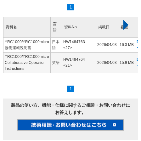
1
言
資料名
資料No.
掲載日
容量
語
YRC1000/YRC1000micro
日本
HW1484763
D
2026/04/03
16.3 MB
協働運転説明書
語
<27>
ー
YRC1000/YRC1000micro
HW1484764
D
Collaborative Operation
英語
2026/04/03
15.9 MB
<21>
ー
Instructions
1
製品の使い方、機能・仕様に関するご相談・お問い合わせに
お答えします。