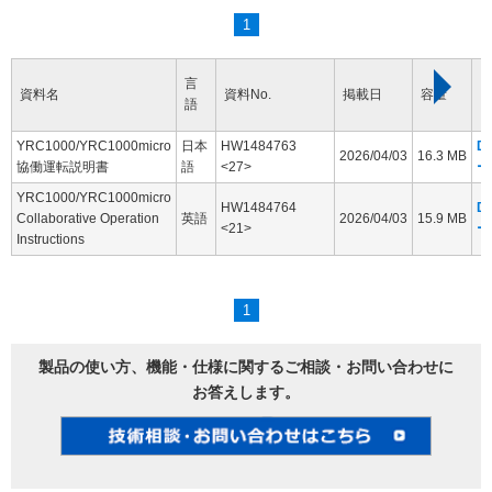
1
言
資料名
資料No.
掲載日
容量
語
YRC1000/YRC1000micro
日本
HW1484763
D
2026/04/03
16.3 MB
協働運転説明書
語
<27>
ー
YRC1000/YRC1000micro
HW1484764
D
Collaborative Operation
英語
2026/04/03
15.9 MB
<21>
ー
Instructions
1
製品の使い方、機能・仕様に関するご相談・お問い合わせに
お答えします。