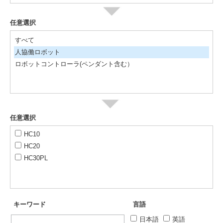
任意選択
すべて
人協働ロボット
ロボットコントローラ(ペンダント含む）
任意選択
HC10
HC20
HC30PL
キーワード
言語
日本語
英語