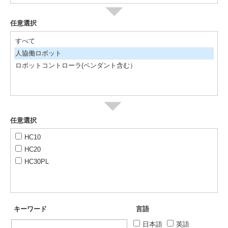
任意選択
すべて
人協働ロボット
ロボットコントローラ(ペンダント含む）
任意選択
HC10
HC20
HC30PL
キーワード
言語
日本語
英語