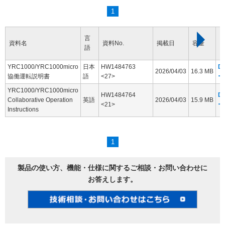
1
言
資料名
資料No.
掲載日
容量
語
YRC1000/YRC1000micro
日本
HW1484763
D
2026/04/03
16.3 MB
協働運転説明書
語
<27>
ー
YRC1000/YRC1000micro
HW1484764
D
Collaborative Operation
英語
2026/04/03
15.9 MB
<21>
ー
Instructions
1
製品の使い方、機能・仕様に関するご相談・お問い合わせに
お答えします。