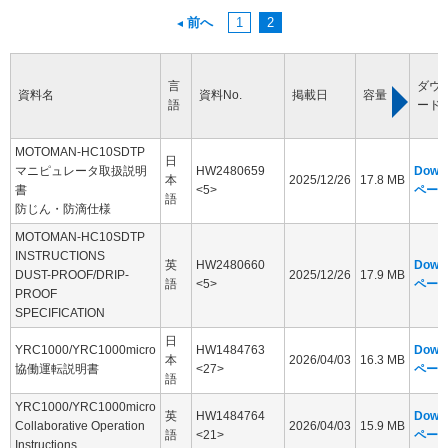
前へ
1
2
言
ダウ
資料名
資料No.
掲載日
容量
語
ード
MOTOMAN-HC10SDTP
日
マニピュレータ取扱説明
HW2480659
Down
本
2025/12/26
17.8 MB
書
<5>
ペー
語
防じん・防滴仕様
MOTOMAN-HC10SDTP
INSTRUCTIONS
英
HW2480660
Down
DUST-PROOF/DRIP-
2025/12/26
17.9 MB
語
<5>
ペー
PROOF
SPECIFICATION
日
YRC1000/YRC1000micro
HW1484763
Down
本
2026/04/03
16.3 MB
協働運転説明書
<27>
ペー
語
YRC1000/YRC1000micro
英
HW1484764
Down
Collaborative Operation
2026/04/03
15.9 MB
語
<21>
ペー
Instructions