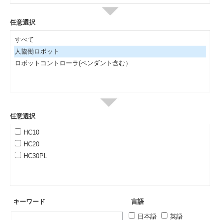
任意選択
すべて
人協働ロボット
ロボットコントローラ(ペンダント含む）
任意選択
HC10
HC20
HC30PL
キーワード
言語
日本語
英語