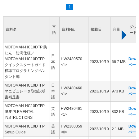
1
言
ダウ
資料名
資料No.
掲載日
容量
語
ード
MOTOMAN-HC10DTP 防
じん・防滴仕様／
日
MOTOMAN-HC10DTFP
HW2480570
Down
本
2023/10/19
66.7 MB
クイックスタートガイド
<1>
ペー
語
標準プログラミングペン
ダント編
MOTOMAN-HC10DTFP
日
HW2480460
Down
マニピュレータ取扱説明
本
2023/10/19
973 KB
<1>
ペー
書補足書
語
MOTOMAN-HC10DTFP
英
HW2480461
Down
SUPPLEMENTAL
2023/10/19
832 KB
語
<1>
ペー
INSTRUCTIONS
MOTOMAN-HC10DTFP
英
HW2380359
Down
2023/10/19
2.1 MB
Setup Guide
語
<0>
ペー