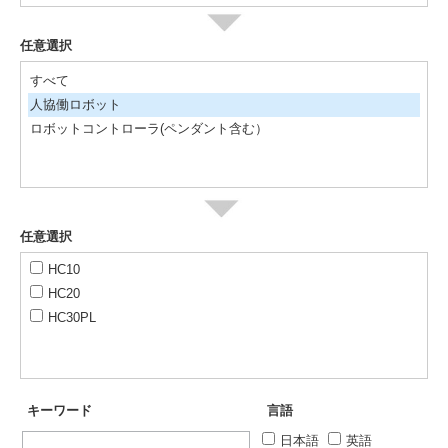
任意選択
すべて
人協働ロボット
ロボットコントローラ(ペンダント含む）
任意選択
HC10
HC20
HC30PL
キーワード
言語
日本語
英語