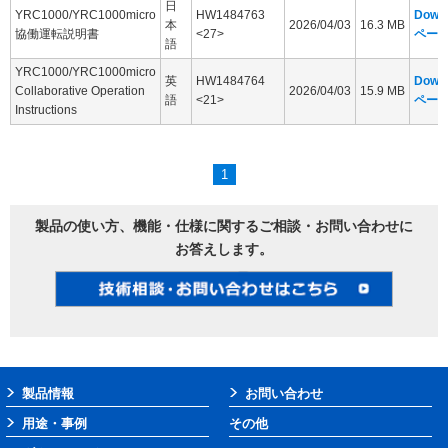
日
YRC1000/YRC1000micro
HW1484763
Down
本
2026/04/03
16.3 MB
協働運転説明書
<27>
ペー
語
YRC1000/YRC1000micro
英
HW1484764
Down
Collaborative Operation
2026/04/03
15.9 MB
語
<21>
ペー
Instructions
1
製品の使い方、機能・仕様に関するご相談・お問い合わせに
お答えします。
製品情報
お問い合わせ
用途・事例
その他